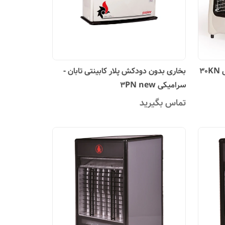
3
بخاری بدون دودکش پلار کابینتی تابان -
سرامیکی 3PN new
تماس بگیرید