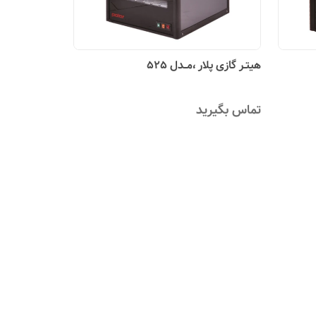
هیتـر گازی پلار ،مــدل 525
تماس بگیرید