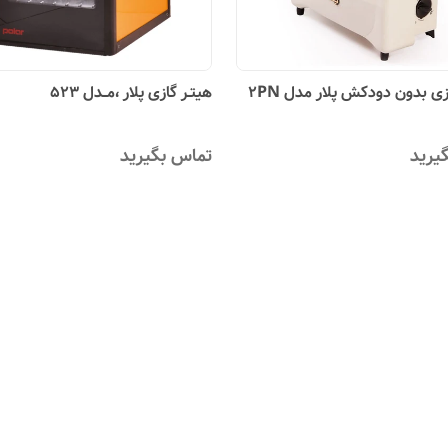
ی بدون دودکش پلار مدل 2PN
هیتـر گازی پلار ،مــدل 523
یرید
تماس بگیرید