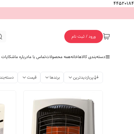
44520184
ورود / ثبت نام
دسته‌بندی کالاها
خانه
همه محصولات
تماس با ما
درباره ما
شکایات
پربازدیدترین
برندها
قیمت
دسته‌بند