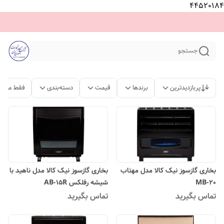
44520184
جستجو
پربازدیدترین
برندها
قیمت
دسته‌بندی
فقط محصو
بخاری گازسوز نیک کالا مدل مهتاب
بخاری گازسوز نیک کالا مدل ناهید با
MB-20
شیشه رفلکس AB-15R
تماس بگیرید
تماس بگیرید