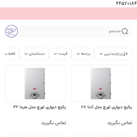
44520184
جستجو
پربازدیدترین
برندها
قیمت
دسته‌بندی
فقط محصو
پکیج دیواری لورچ مدل آدنا 28
پکیج دیواری لورچ مدل هرما 32
تماس بگیرید
تماس بگیرید