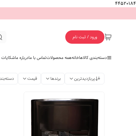
44520184
ورود / ثبت نام
دسته‌بندی کالاها
خانه
همه محصولات
تماس با ما
درباره ما
شکایات
پربازدیدترین
برندها
قیمت
دسته‌بند