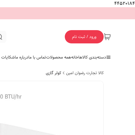
44520184
ورود / ثبت نام
دسته‌بندی کالاها
خانه
همه محصولات
تماس با ما
درباره ما
شکایات
کالا تجارت رضوان امین
کولر گازی