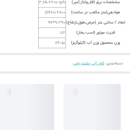
مشخصات برق (فاز,ولتاژ,آمپر)
3.6A-220v-1ph
هوادهی(متر مکعب در ساعت)
3800 (6460)
ابعاد / سانتی متر (عرض,طول,ارتفاع)
90*90*99
قدرت موتور (اسب بخار)
1/2
وزن محصول وزن آب (کیلوگرم)
74-50
دسته‌بندی
:
کولر آبی پشت بامی