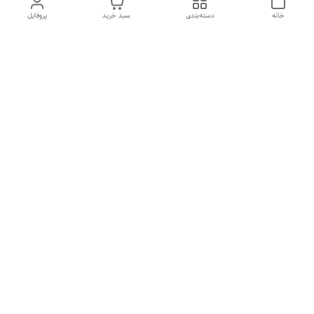
خانه
دسته‌بندی
سبد خرید
پروفایل
دسترسی سریع
تماس با ما
شکایات
درباره ما
قوانین و مقررات
سیاست حریم خصوصی
05132725070
شماره تماس
05132702496
آدرس ایمیل
alirezarezvani79@gmail.com