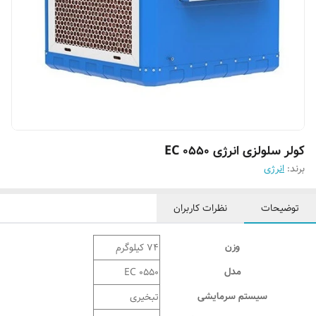
کولر سلولزی انرژی EC 0550
برند:
انرژی
توضیحات
نظرات کاربران
وزن
74 کیلوگرم
مدل
EC 0550
سیستم سرمایشی
تبخیری