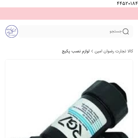
44520184
جستجو
کالا تجارت رضوان امین
لوازم نصب پکیج