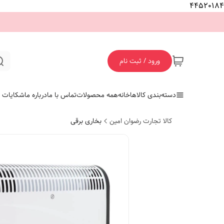
44520184
ورود / ثبت نام
دسته‌بندی کالاها
خانه
همه محصولات
تماس با ما
درباره ما
شکایات
کالا تجارت رضوان امین
بخاری برقی